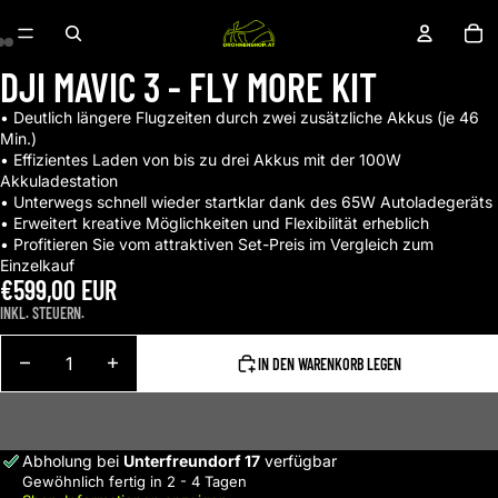
AR
IM
W
IN
0
DJI MAVIC 3 - FLY MORE KIT
• Deutlich längere Flugzeiten durch zwei zusätzliche Akkus (je 46
Min.)
• Effizientes Laden von bis zu drei Akkus mit der 100W
Akkuladestation
• Unterwegs schnell wieder startklar dank des 65W Autoladegeräts
• Erweitert kreative Möglichkeiten und Flexibilität erheblich
• Profitieren Sie vom attraktiven Set-Preis im Vergleich zum
Einzelkauf
€599,00 EUR
INKL. STEUERN.
MENGE
MENGE
IN DEN WARENKORB LEGEN
VERRINGERN
ERHÖHEN
Abholung bei
Unterfreundorf 17
verfügbar
Gewöhnlich fertig in 2 - 4 Tagen