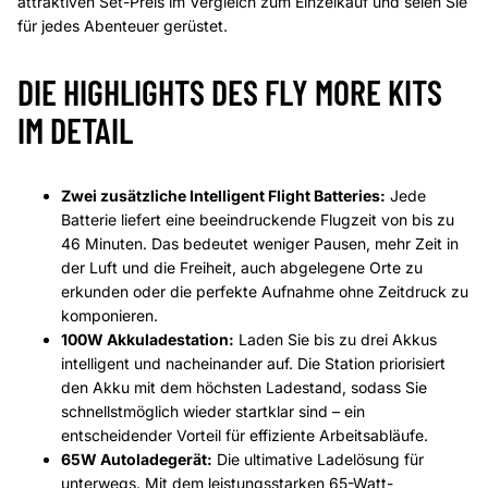
attraktiven Set-Preis im Vergleich zum Einzelkauf und seien Sie
für jedes Abenteuer gerüstet.
DIE HIGHLIGHTS DES FLY MORE KITS
IM DETAIL
Zwei zusätzliche Intelligent Flight Batteries:
Jede
Batterie liefert eine beeindruckende Flugzeit von bis zu
46 Minuten. Das bedeutet weniger Pausen, mehr Zeit in
der Luft und die Freiheit, auch abgelegene Orte zu
erkunden oder die perfekte Aufnahme ohne Zeitdruck zu
komponieren.
100W Akkuladestation:
Laden Sie bis zu drei Akkus
intelligent und nacheinander auf. Die Station priorisiert
den Akku mit dem höchsten Ladestand, sodass Sie
schnellstmöglich wieder startklar sind – ein
entscheidender Vorteil für effiziente Arbeitsabläufe.
65W Autoladegerät:
Die ultimative Ladelösung für
unterwegs. Mit dem leistungsstarken 65-Watt-